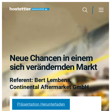
Skip
to
Search
Menu
content
Neue Chancen in einem
sich verändernden Markt
Referent: Bert Lembens,
Continental Aftermarket GmbH
Präsentation Herunterladen