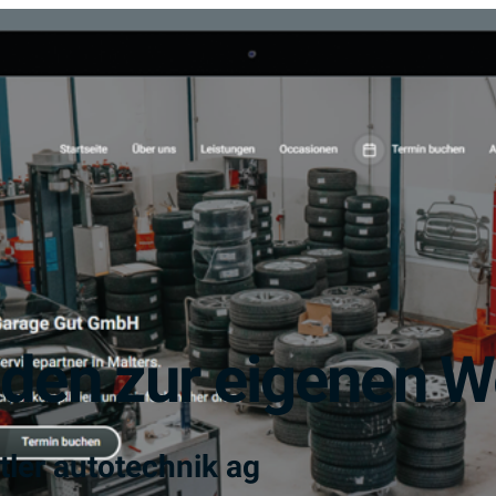
nden zur eigenen W
tler autotechnik ag