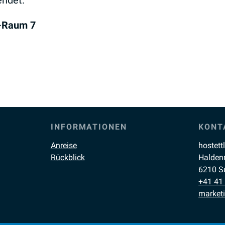
ndet.
p-Raum 7
INFORMATIONEN
KONT
Anreise
hostett
Rückblick
Halden
6210 S
+41 41
market