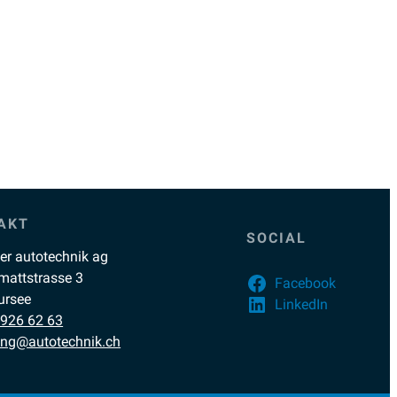
AKT
SOCIAL
ler autotechnik ag
mattstrasse 3
Facebook
ursee
LinkedIn
 926 62 63
ing@autotechnik.ch