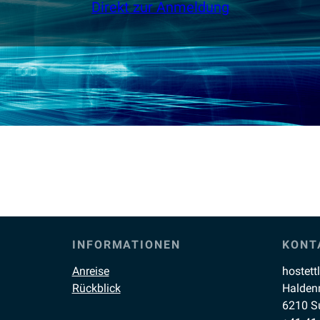
Direkt zur Anmeldung
INFORMATIONEN
KONT
Anreise
hostett
Rückblick
Halden
6210 S