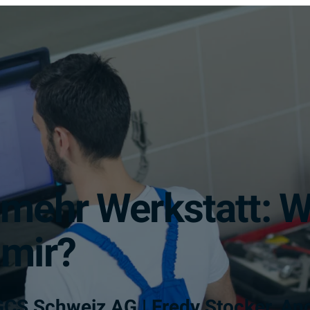
mehr Werkstatt: W
 mir?
CS Schweiz AG | Fredy Stocker, Ancor