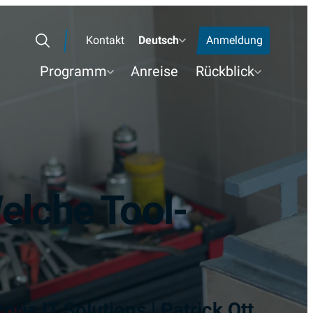
Kontakt
Deutsch
Anmeldung
Search
Programm
Anreise
Rückblick
elche Tool-
is IT Solutions | Patrick Ott,