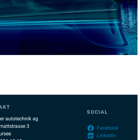
AKT
SOCIAL
ler autotechnik ag
mattstrasse 3
Facebook
ursee
LinkedIn