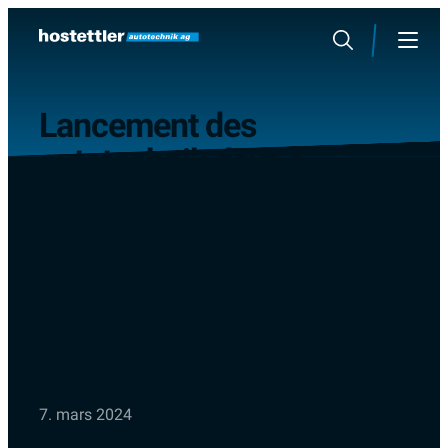
Sauter
au
Rechercher
Menu
contenu
Lancement des
autotechnik days à
Lucerne
Jusqu’au 9 mars, les hostettler
autotechnik days à la foire de Lucerne
offrent des connaissances gratuites sur
l’atelier.
7. mars 2024