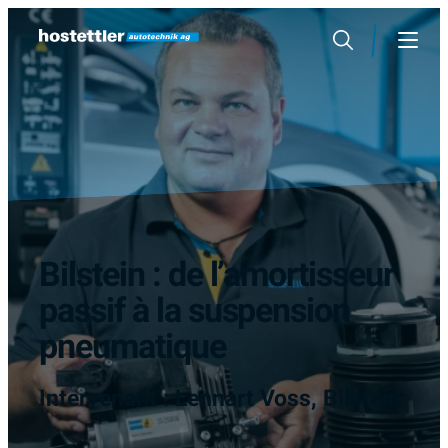
Sauter
au
Rechercher
Menu
contenu
Bilstein : de l’amortisseur
passif à la suspension
pneumatique
Intervenant : Lennart Voss, Bilstein