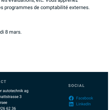
n, les évaluations, etc. Vous apprenez
es programmes de comptabilité externes.
edi 8 mars.
ACT
SOCIAL
er autotechnik ag
attstrasse 3
Facebook
rsee
LinkedIn
926 62 36