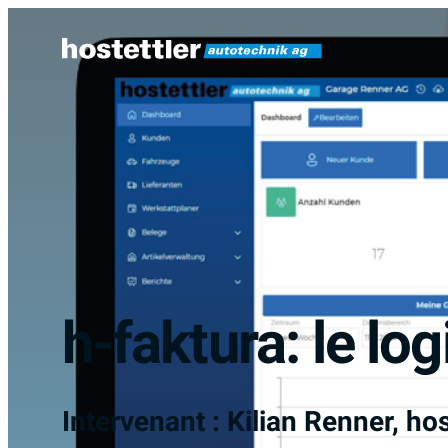
Sauter
au
contenu
h-faktura: le lo
Intervenant : Kilian Renner, ho