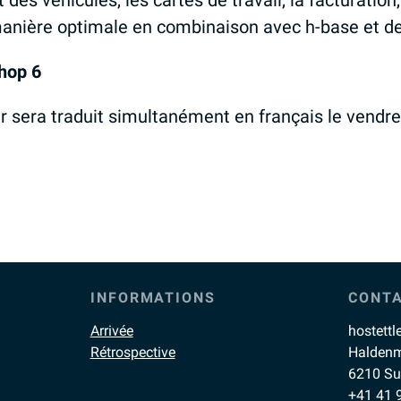
t des véhicules, les cartes de travail, la facturatio
manière optimale en combinaison avec h-base et d
shop 6
lier sera traduit simultanément en français le vendr
INFORMATIONS
CONT
Arrivée
hostettl
Rétrospective
Haldenm
6210 Su
+41 41 