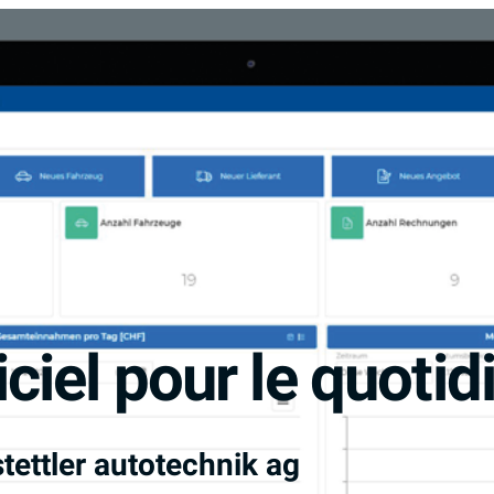
giciel pour le quoti
stettler autotechnik ag