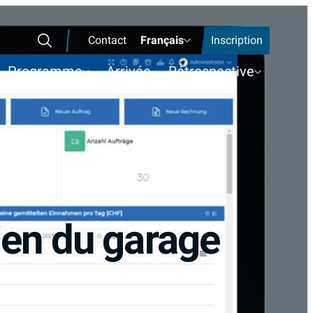
Contact
Français
Inscription
Rechercher
Programme
Arrivée
Rétrospective
dien du garage