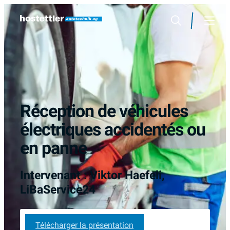
Sauter
au
Rechercher
Menu
contenu
Réception de véhicules
électriques accidentés ou
en panne
Intervenant : Viktor Haefeli,
LiBaService24
Télécharger la présentation