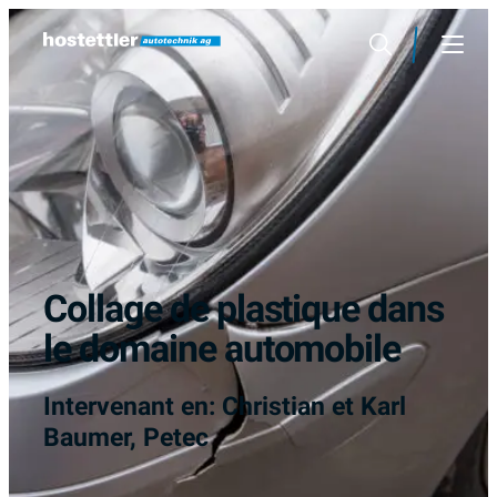
Sauter
au
Rechercher
Menu
contenu
Collage de plastique dans
le domaine automobile
Intervenant en: Christian et Karl
Baumer, Petec